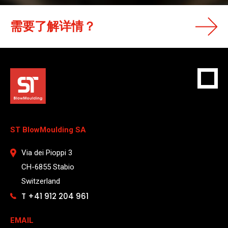
需要了解详情？
ST BlowMoulding SA
Via dei Pioppi 3
CH-6855 Stabio
Switzerland
T +41 912 204 961
EMAIL