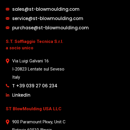
sales@st-blowmoulding.com
service@st-blowmoulding.com
purchase@st-blowmoulding.com
S.T. Soffiaggio Tecnica S.r.l.
a socio unico
Via Luigi Galvani 16
I-20823 Lentate sul Seveso
Italy
T +39 039 27 06 234
Linkedin
ST BlowMoulding USA LLC
900 Paramount Pkwy, Unit C