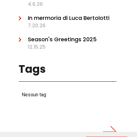
4.6.26
In mermoria di Luca Bertolotti
7.20.26
Season's Greetings 2025
12.15.25
Tags
Nessun tag