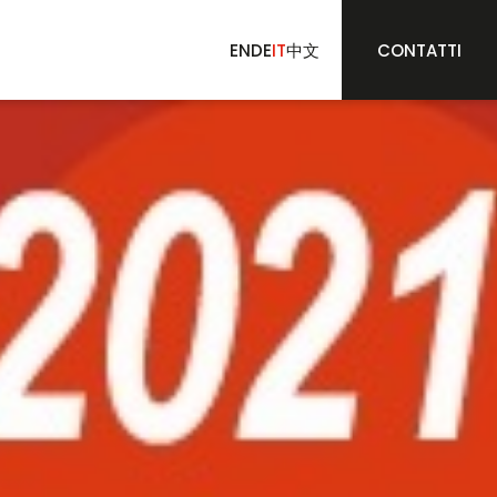
EN
DE
IT
中文
CONTATTI