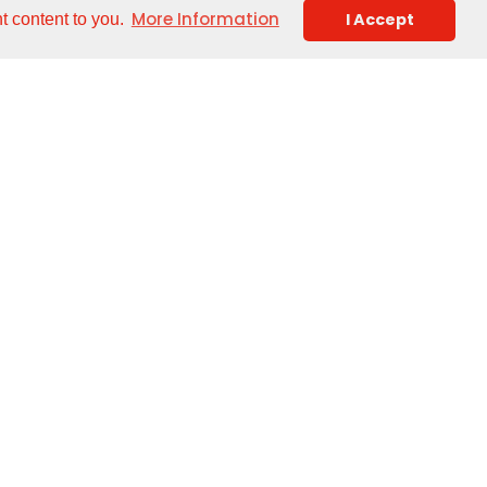
More Information
I Accept
t content to you.
EN
DE
IT
中文
ODOTTI
Associazioni
sta ad Accumulo - Serie AX
Partners
sta ad Accumulo - Serie ISIT
trusione Continua - Serie EC
sta ad Accumulo - Serie TA
pirazione Parison - Serie ASPI