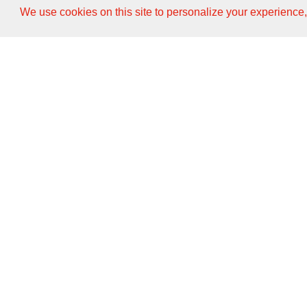
We use cookies on this site to personalize your experience,
ST BlowMoulding SA
S.T. Soffiaggio Tecnica S.r
a socio unico
Via dei Pioppi 3
Via Luigi Galvani 16
CH-6855 Stabio
I-20823 Lentate sul
Switzerland
Seveso
T +41 912 204 961
Italy
T +39 039 27 06 234
Linkedin
EMAIL