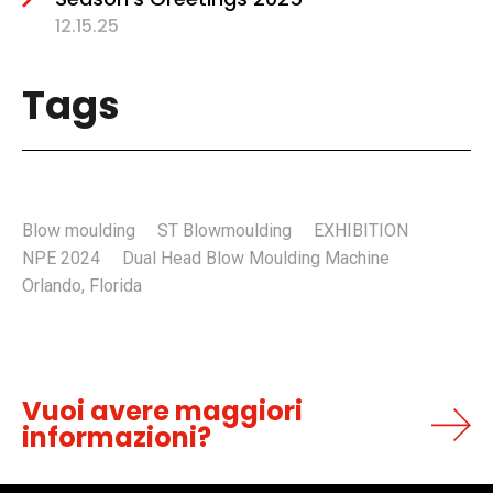
12.15.25
Tags
Blow moulding
ST Blowmoulding
EXHIBITION
NPE 2024
Dual Head Blow Moulding Machine
Orlando, Florida
Vuoi avere maggiori
informazioni?