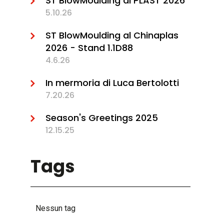
ST BlowMoulding al PLAST 2026
5.10.26
ST BlowMoulding al Chinaplas
2026 - Stand 1.1D88
4.6.26
In mermoria di Luca Bertolotti
7.20.26
Season's Greetings 2025
12.15.25
Tags
Nessun tag