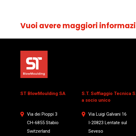
Vuoi avere maggiori informazi
ST BlowMoulding SA
S.T. Soffiaggio Tecnica S.r
a socio unico
Via dei Pioppi 3
Via Luigi Galvani 16
CH-6855 Stabio
I-20823 Lentate sul
Switzerland
Seveso