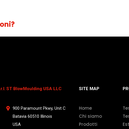
oni?
.l.
ST BlowMoulding USA LLC
SITE MAP
PR
Home
Te
900 Paramount Pkwy, Unit C
Chi siamo
Te
Batavia 60510 Illinois
Prodotti
Es
USA