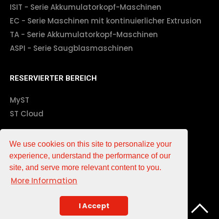
ISIT - Serie Akkumulatorkopf-Maschinen
EC - Serie Maschinen mit kontinuierlicher Extrusion
TA - Serie Akkumulatorkopf-Maschinen
ASPI - Serie Saugblasmaschinen
RESERVIERTER BEREICH
MyST
ST Cloud
Impressum
We use cookies on this site to personalize your
experience, understand the performance of our
EN
DE
IT
中文
site, and serve more relevant content to you.
More Information
Verbände
Partners
I Accept