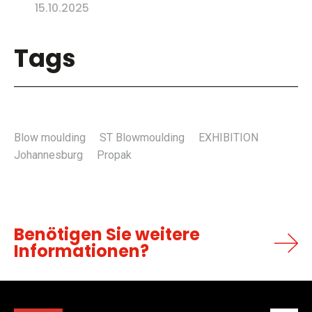
15.10.2025
Tags
Blow moulding
ST Blowmoulding
EXHIBITION
Johannesburg
Propak
Benötigen Sie weitere
Informationen?