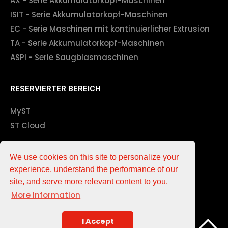
AX - Serie Akkumulatorkopf-Maschinen
ISIT - Serie Akkumulatorkopf-Maschinen
EC - Serie Maschinen mit kontinuierlicher Extrusion
TA - Serie Akkumulatorkopf-Maschinen
ASPI - Serie Saugblasmaschinen
RESERVIERTER BEREICH
MyST
ST Cloud
Impressum
We use cookies on this site to personalize your
experience, understand the performance of our
EN
DE
IT
中文
site, and serve more relevant content to you.
More Information
Verbände
Partners
I Accept